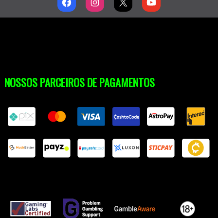
NOSSOS PARCEIROS DE PAGAMENTOS