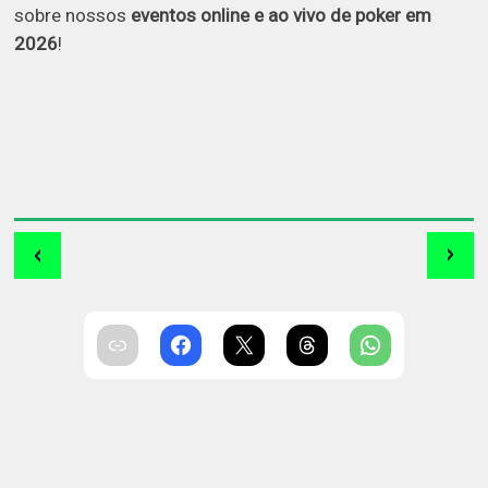
sobre nossos
eventos online e ao vivo de poker em
2026
!
‹
›