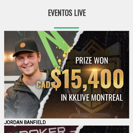
EVENTOS LIVE
JORDAN BANFIELD