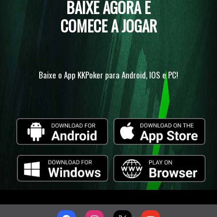
BAIXE AGORA E
COMECE A JOGAR
Baixe o App KKPoker para Android, IOS e PC!