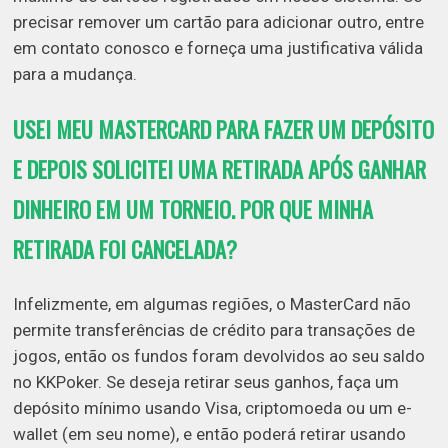
precisar remover um cartão para adicionar outro, entre
em contato conosco e forneça uma justificativa válida
para a mudança.
USEI MEU MASTERCARD PARA FAZER UM DEPÓSITO
E DEPOIS SOLICITEI UMA RETIRADA APÓS GANHAR
DINHEIRO EM UM TORNEIO. POR QUE MINHA
RETIRADA FOI CANCELADA?
Infelizmente, em algumas regiões, o MasterCard não
permite transferências de crédito para transações de
jogos, então os fundos foram devolvidos ao seu saldo
no KKPoker. Se deseja retirar seus ganhos, faça um
depósito mínimo usando Visa, criptomoeda ou um e-
wallet (em seu nome), e então poderá retirar usando