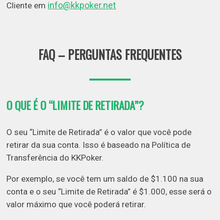
info@kkpoker.net
Cliente em
FAQ – PERGUNTAS FREQUENTES
O QUE É O “LIMITE DE RETIRADA”?
O seu “Limite de Retirada” é o valor que você pode
retirar da sua conta. Isso é baseado na Política de
Transferência do KKPoker.
Por exemplo, se você tem um saldo de $1.100 na sua
conta e o seu “Limite de Retirada” é $1.000, esse será o
valor máximo que você poderá retirar.