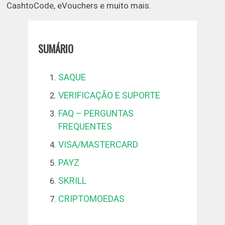
CashtoCode, eVouchers e muito mais.
SUMÁRIO
SAQUE
VERIFICAÇÃO E SUPORTE
FAQ – PERGUNTAS
FREQUENTES
VISA/MASTERCARD
PAYZ
SKRILL
CRIPTOMOEDAS