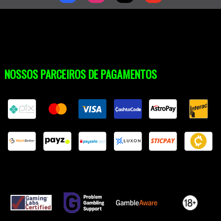
NOSSOS PARCEIROS DE PAGAMENTOS