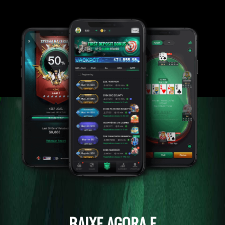
BAIXE AGORA E