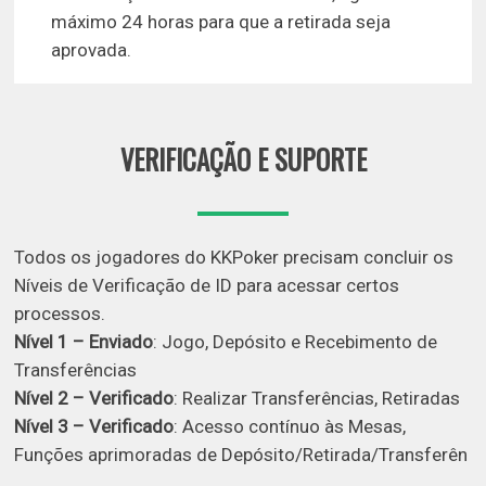
máximo 24 horas para que a retirada seja
aprovada.
VERIFICAÇÃO E SUPORTE
Todos os jogadores do KKPoker precisam concluir os
Níveis de Verificação de ID para acessar certos
processos.
Nível 1 – Enviado
: Jogo, Depósito e Recebimento de
Transferências
Nível 2 – Verificado
: Realizar Transferências, Retiradas
Nível 3 – Verificado
: Acesso contínuo às Mesas,
Funções aprimoradas de Depósito/Retirada/Transferên