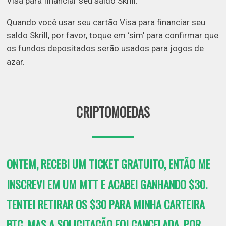
Visa para financiar seu saldo Skrill.
Quando você usar seu cartão Visa para financiar seu
saldo Skrill, por favor, toque em ‘sim’ para confirmar que
os fundos depositados serão usados para jogos de
azar.
CRIPTOMOEDAS
ONTEM, RECEBI UM TICKET GRATUITO, ENTÃO ME
INSCREVI EM UM MTT E ACABEI GANHANDO $30.
TENTEI RETIRAR OS $30 PARA MINHA CARTEIRA
BTC, MAS A SOLICITAÇÃO FOI CANCELADA. POR