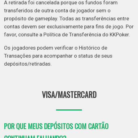
A retirada foi cancelada porque os fundos foram
transferidos de outra conta de jogador sem o
propósito de gameplay. Todas as transferências entre
contas devem ser exclusivamente para fins de jogo. Por
favor, consulte a Política de Transferência do KKPoker.
Os jogadores podem verificar o Histórico de
Transações para acompanhar o status de seus
depósitos/retiradas.
VISA/MASTERCARD
POR QUE MEUS DEPÓSITOS COM CARTÃO