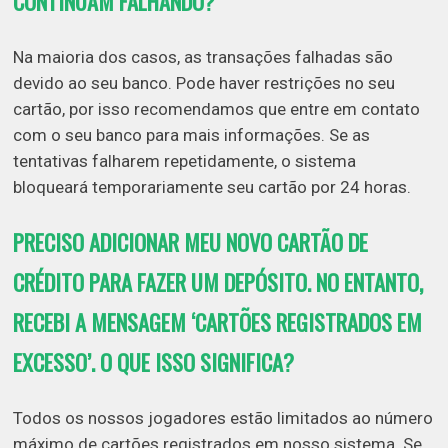
CONTINUAM FALHANDO?
Na maioria dos casos, as transações falhadas são
devido ao seu banco. Pode haver restrições no seu
cartão, por isso recomendamos que entre em contato
com o seu banco para mais informações. Se as
tentativas falharem repetidamente, o sistema
bloqueará temporariamente seu cartão por 24 horas.
PRECISO ADICIONAR MEU NOVO CARTÃO DE
CRÉDITO PARA FAZER UM DEPÓSITO. NO ENTANTO,
RECEBI A MENSAGEM ‘CARTÕES REGISTRADOS EM
EXCESSO’. O QUE ISSO SIGNIFICA?
Todos os nossos jogadores estão limitados ao número
máximo de cartões registrados em nosso sistema. Se