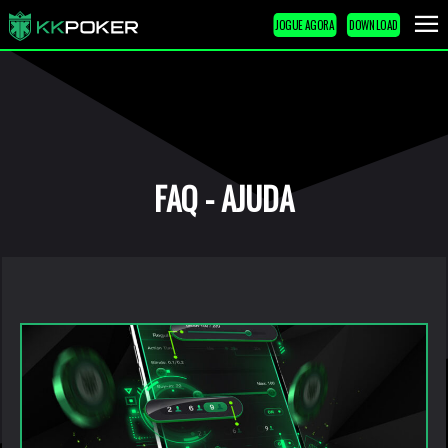
JOGUE AGORA
DOWNLOAD
FAQ - AJUDA