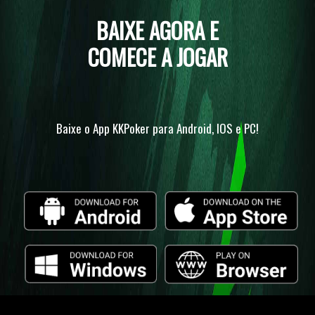
BAIXE AGORA E
COMECE A JOGAR
Baixe o App KKPoker para Android, IOS e PC!