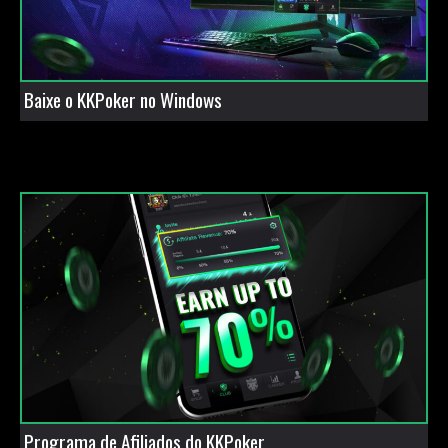
Baixe o KKPoker no Windows
Programa de Afiliados do KKPoker