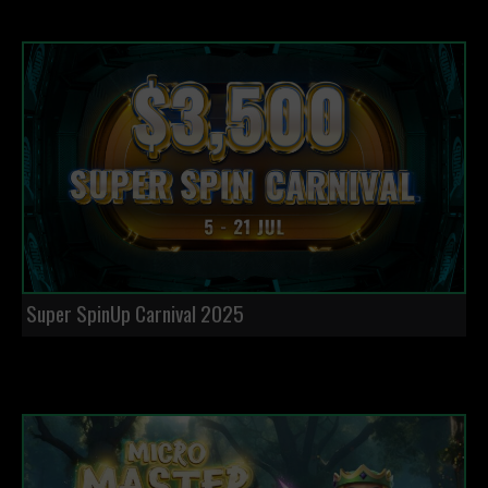
Super SpinUp Carnival 2025