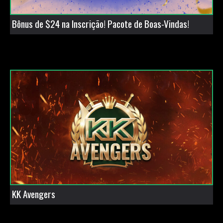
Bônus de $24 na Inscrição! Pacote de Boas-Vindas!
KK Avengers