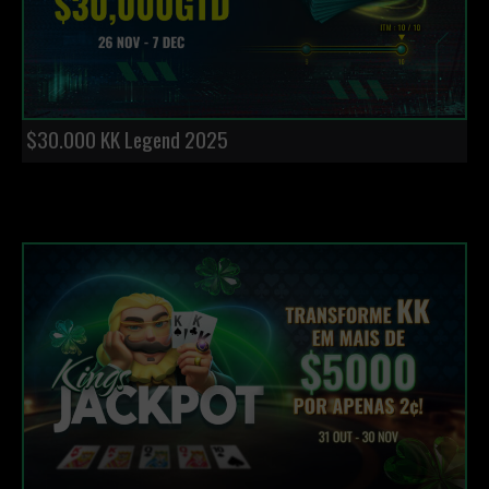
$30.000 KK Legend 2025