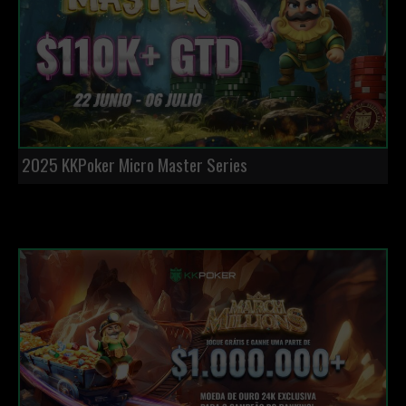
2025 KKPoker Micro Master Series