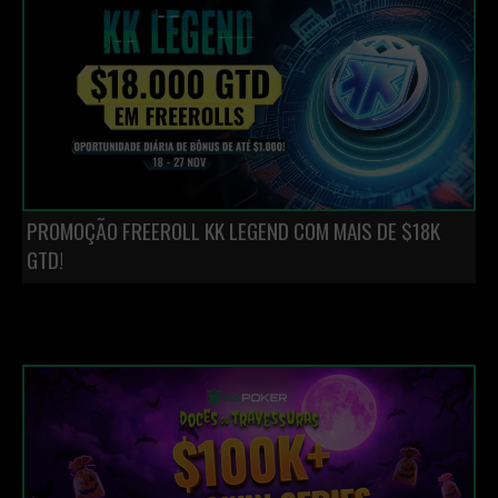
PROMOÇÃO FREEROLL KK LEGEND COM MAIS DE $18K
GTD!