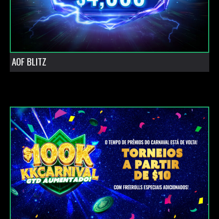
AOF BLITZ