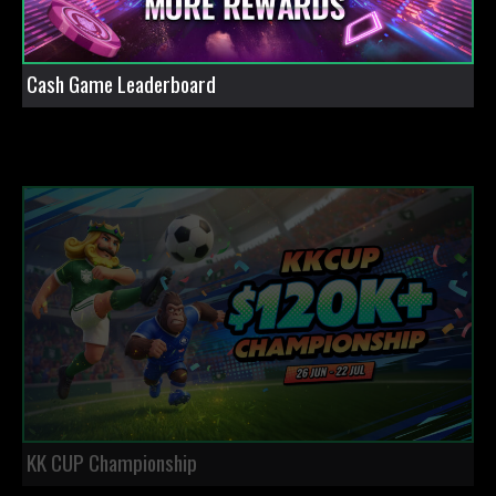
Cash Game Leaderboard
KK CUP Championship