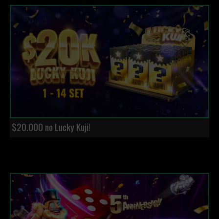
$20.000 no Lucky Kuji!