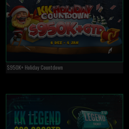
$950K+ Holiday Countdown