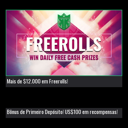
Mais de $12.000 em Freerolls!
Bônus de Primeiro Depósito! US$100 em recompensas!