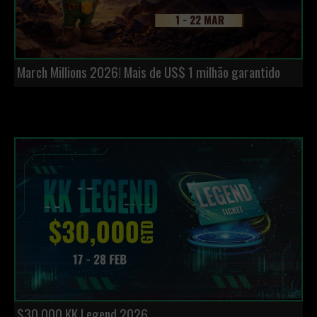
March Millions 2026! Mais de US$ 1 milhão garantido
$30,000 KK Legend 2026