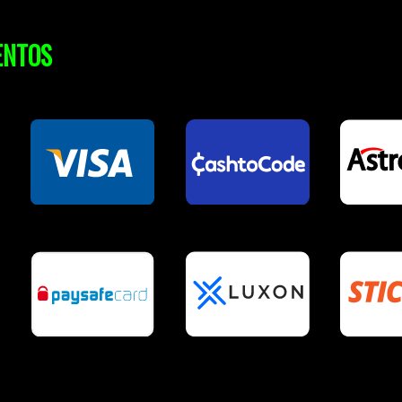
ENTOS