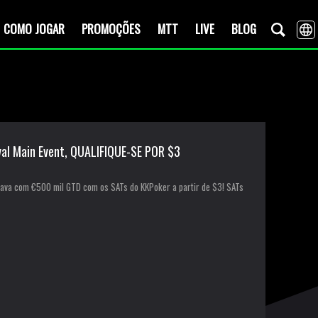
COMO JOGAR
PROMOÇÕES
MTT
LIVE
BLOG
val Main Event, QUALIFIQUE-SE POR $3
islava com €500 mil GTD com os SATs do KKPoker a partir de $3! SATs