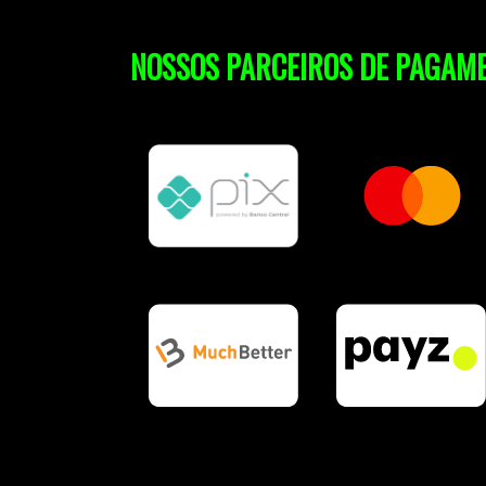
NOSSOS PARCEIROS DE PAGAM