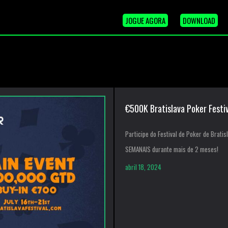
JOGUE AGORA
DOWNLOAD
€500K Bratislava Poker Festi
Participe do Festival de Poker de Brat
SEMANAIS durante mais de 2 meses!
abril 18, 2024