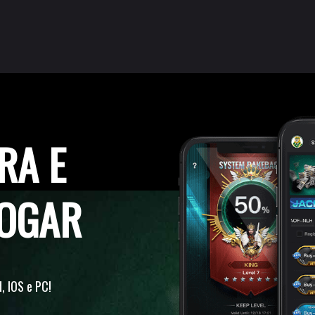
RA E
JOGAR
, IOS e PC!