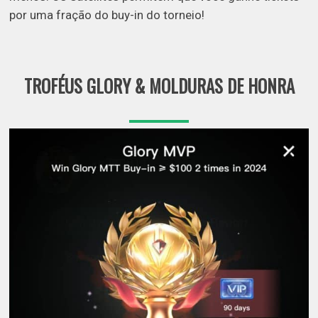
por uma fração do buy-in do torneio!
TROFÉUS GLORY & MOLDURAS DE HONRA