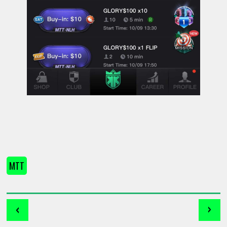
MTT
‹
›