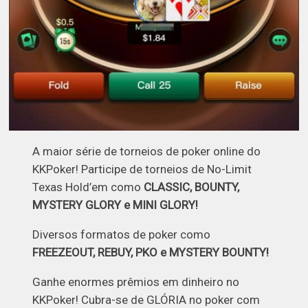
A maior série de torneios de poker online do
KKPoker! Participe de torneios de No-Limit
Texas Hold’em como
CLASSIC, BOUNTY,
MYSTERY GLORY e MINI GLORY!
Diversos formatos de poker como
FREEZEOUT, REBUY, PKO e MYSTERY BOUNTY!
Ganhe enormes prêmios em dinheiro no
KKPoker! Cubra-se de GLÓRIA no poker com