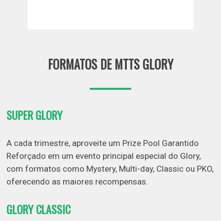
FORMATOS DE MTTS GLORY
SUPER GLORY
A cada trimestre, aproveite um Prize Pool Garantido
Reforçado em um evento principal especial do Glory,
com formatos como Mystery, Multi-day, Classic ou PKO,
oferecendo as maiores recompensas.
GLORY CLASSIC