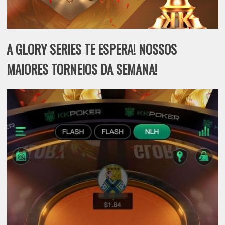
A GLORY SERIES TE ESPERA! NOSSOS
MAIORES TORNEIOS DA SEMANA!