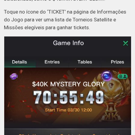
Toque no ícone do ‘TICKET’ na página de Informações
do Jogo para ver uma lista de Torneios Satellite e
Missões elegíveis para ganhar tickets.