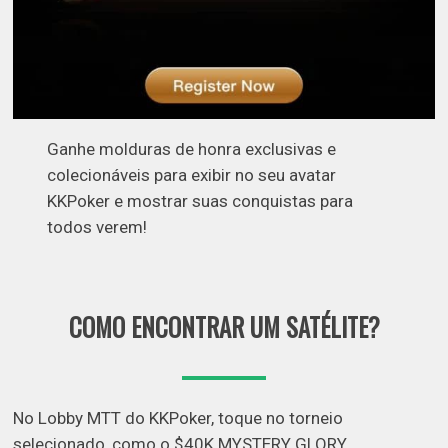
Ganhe molduras de honra exclusivas e
colecionáveis para exibir no seu avatar
KKPoker e mostrar suas conquistas para
todos verem!
COMO ENCONTRAR UM SATÉLITE?
No Lobby MTT do KKPoker, toque no torneio
selecionado, como o $40K MYSTERY GLORY.