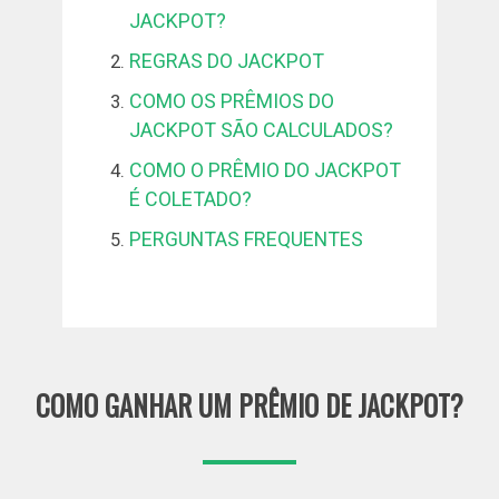
JACKPOT?
REGRAS DO JACKPOT
COMO OS PRÊMIOS DO
JACKPOT SÃO CALCULADOS?
COMO O PRÊMIO DO JACKPOT
É COLETADO?
PERGUNTAS FREQUENTES
COMO GANHAR UM PRÊMIO DE JACKPOT?