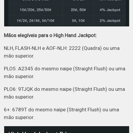
Mãos elegíveis para o High Hand Jackpot:
NLH, FLASH-NLH e AOF-NLH: 2222 (Quadra) ou uma
mão superior.
PLO5: A2345 do mesmo naipe (Straight Flush) ou uma
mão superior.
PLO6: 9TJQK do mesmo naipe (Straight Flush) ou uma
mão superior.
6+: 6789T do mesmo naipe (Straight Flush) ou uma
mão superior.