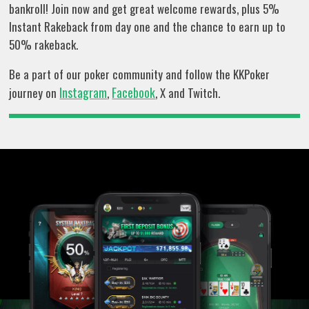
bankroll! Join now and get great welcome rewards, plus 5%
Instant Rakeback from day one and the chance to earn up to
50% rakeback.
Be a part of our poker community and follow the KKPoker
Instagram
Facebook
journey on
,
, X and Twitch.