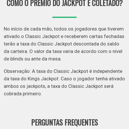
COMO O PRÊMIO DO JACKPOT É COLETADO?
No início de cada mão, todos os jogadores que tiverem
ativado o Classic Jackpot e receberem cartas fechadas
terão a taxa do Classic Jackpot descontada do saldo
da carteira. O valor da taxa varia de acordo com o nível
de blinds ou ante da mesa.
Observação: A taxa do Classic Jackpot é independente
da taxa do Kings Jackpot. Caso o jogador tenha ativado
ambos os jackpots, a taxa do Classic Jackpot será
cobrada primeiro.
PERGUNTAS FREQUENTES