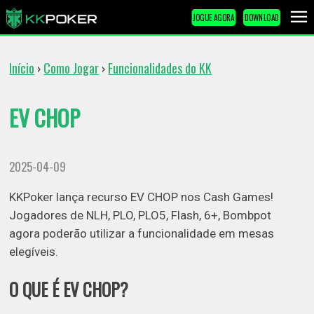
JOGUE AGORA
DOWNLOAD
Início
Como Jogar
Funcionalidades do KK
›
›
EV CHOP
2025-04-09
KKPoker lança recurso EV CHOP nos Cash Games!
Jogadores de NLH, PLO, PLO5, Flash, 6+, Bombpot
agora poderão utilizar a funcionalidade em mesas
elegíveis.
O QUE É EV CHOP?