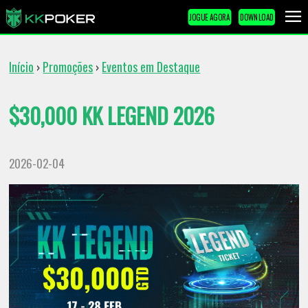
JOGUE AGORA
DOWNLOAD
Início
Promoções
Eventos em Destaque
›
›
$30,000 KK LEGEND 2026
2026-02-04