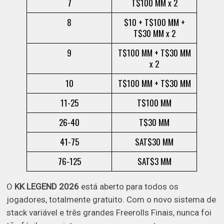
7
T$100 MM x 2
8
$10 + T$100 MM +
T$30 MM x 2
9
T$100 MM + T$30 MM
x 2
10
T$100 MM + T$30 MM
11-25
T$100 MM
26-40
T$30 MM
41-75
SAT$30 MM
76-125
SAT$3 MM
O
KK LEGEND 2026
está aberto para todos os
jogadores, totalmente gratuito. Com o novo sistema de
stack variável e três grandes Freerolls Finais, nunca foi