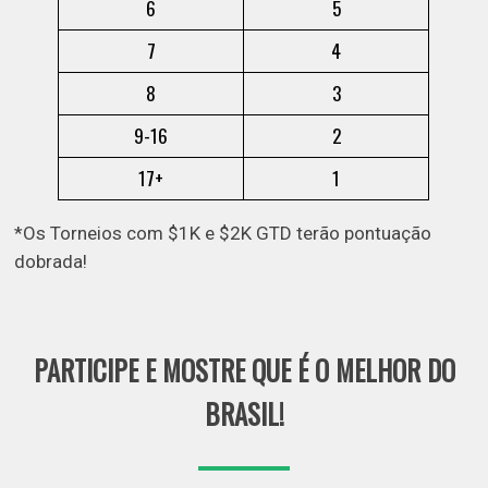
6
5
7
4
8
3
9-16
2
17+
1
*Os Torneios com $1K e $2K GTD terão pontuação
dobrada!
PARTICIPE E MOSTRE QUE É O MELHOR DO
BRASIL!