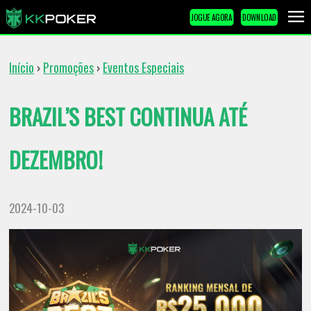
JOGUE AGORA
DOWNLOAD
Início
Promoções
Eventos Especiais
›
›
BRAZIL’S BEST CONTINUA ATÉ
DEZEMBRO!
2024-10-03