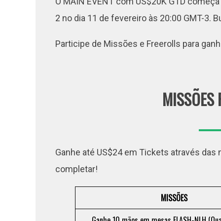
O MAIN EVENT com US$20K GTD começa no d
2 no dia 11 de fevereiro às 20:00 GMT-3. 
Participe de Missões e Freerolls para gan
MISSÕES 
Ganhe até US$24 em Tickets através das 
completar!
MISSÕES
Ganhe 10 mãos em mesas FLASH-NLH (Qual