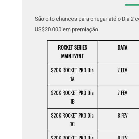
São oito chances para chegar até o Dia 2 
US$20.000 em premiação!
ROCKET SERIES
DATA
MAIN EVENT
$20K ROCKET PKO Dia
7 FEV
1A
$20K ROCKET PKO Dia
7 FEV
1B
$20K ROCKET PKO Dia
8 FEV
1C
$20K ROCKET PKO Dia
8 FEV