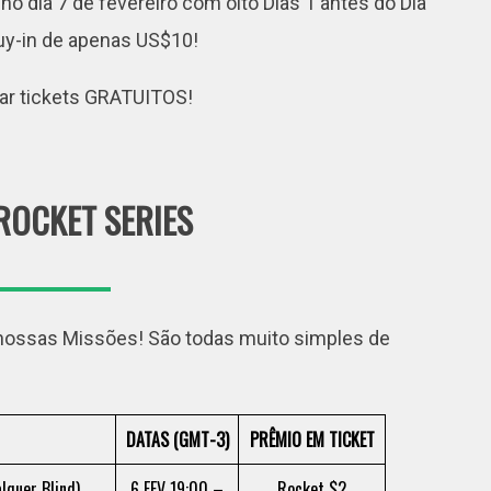
ia 7 de fevereiro com oito Dias 1 antes do Dia
Buy-in de apenas US$10!
har tickets GRATUITOS!
ROCKET SERIES
nossas Missões! São todas muito simples de
DATAS (GMT-3)
PRÊMIO EM TICKET
quer Blind)
6 FEV 19:00 –
Rocket $2