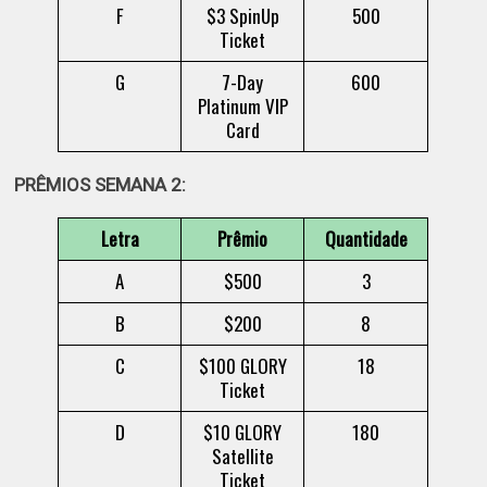
F
$3 SpinUp
500
Ticket
G
7-Day
600
Platinum VIP
Card
PRÊMIOS SEMANA 2:
Letra
Prêmio
Quantidade
A
$500
3
B
$200
8
C
$100 GLORY
18
Ticket
D
$10 GLORY
180
Satellite
Ticket