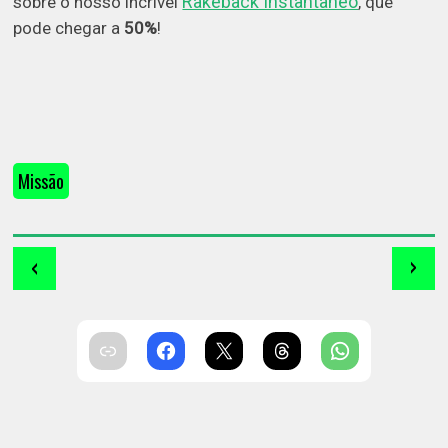
Rakeback Instantâneo
sobre o nosso incrível
, que
pode chegar a
50%
!
Missão
‹
›