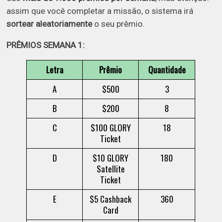
assim que você completar a missão, o sistema irá
sortear aleatoriamente
o seu prêmio.
PRÊMIOS SEMANA 1:
Letra
Prêmio
Quantidade
A
$500
3
B
$200
8
C
$100 GLORY
18
Ticket
D
$10 GLORY
180
Satellite
Ticket
E
$5 Cashback
360
Card