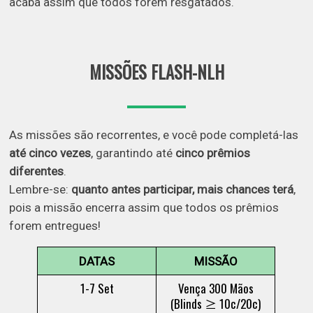
acaba assim que todos forem resgatados.
MISSÕES FLASH-NLH
As missões são recorrentes, e você pode completá-las
até cinco vezes
, garantindo até
cinco prêmios
diferentes
.
Lembre-se:
quanto antes participar, mais chances terá
,
pois a missão encerra assim que todos os prêmios
forem entregues!
DATAS
MISSÃO
1-7 Set
Vença 300 Mãos
(Blinds ≥ 10c/20c)