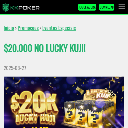
JOGUE AGORA
DOWNLOAD
Início
Promoções
Eventos Especiais
›
›
$20.000 NO LUCKY KUJI!
2025-08-27